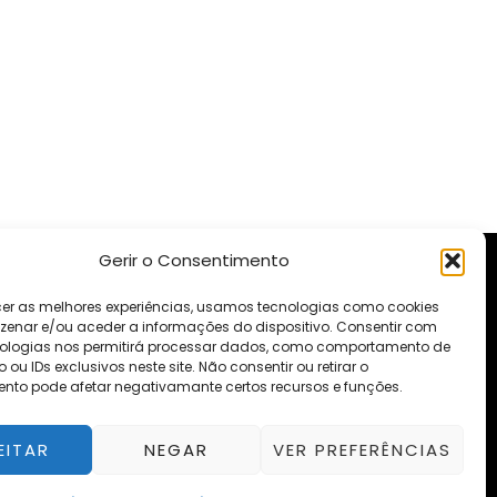
Gerir o Consentimento
 Fialho de Almeida, nº14-2º esq. - Escritório DP11
cer as melhores experiências, usamos tecnologias como cookies
enar e/ou aceder a informações do dispositivo. Consentir com
351) 912 497 125
ologias nos permitirá processar dados, como comportamento de
u IDs exclusivos neste site. Não consentir ou retirar o
ssionais.registos@gmail.com
nto pode afetar negativamante certos recursos e funções.
EITAR
NEGAR
VER PREFERÊNCIAS