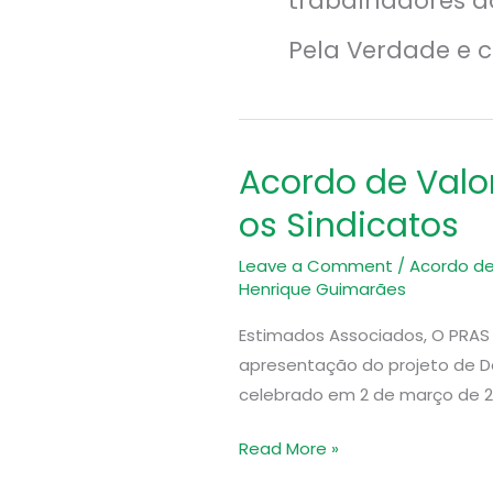
trabalhadores do
Pela Verdade e 
Acordo de Valor
Acordo
de
os Sindicatos
Valorização
Salarial
Leave a Comment
/
Acordo de
Henrique Guimarães
Celebrado
entre
Estimados Associados, O PRAS 
o
apresentação do projeto de De
Governo
celebrado em 2 de março de 20
e
os
Read More »
Sindicatos