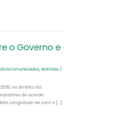
re o Governo e
dicatosComunicados
,
Notícias
/
 2026, no âmbito da
constantes do acordo
PRAS congratula-se com o […]