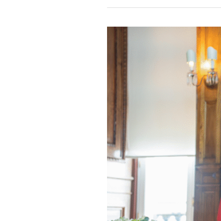
CÁLCULO
INDIVIDUAL
DO
VENCIMENTO
DE
CADA
TRABALHADOR