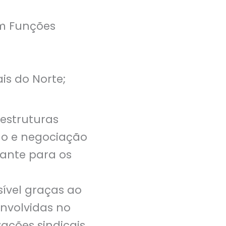
em Funções
is do Norte;
estruturas
ogo e negociação
tante para os
sível graças ao
nvolvidas no
ações sindicais