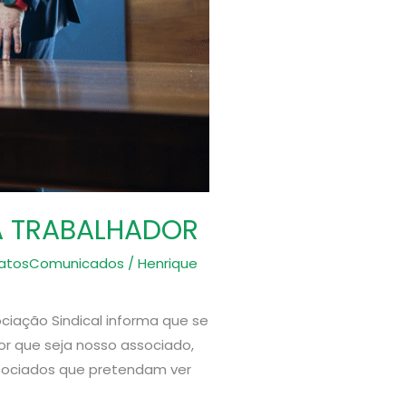
A TRABALHADOR
dicatosComunicados
/
Henrique
ciação Sindical informa que se
or que seja nosso associado,
sociados que pretendam ver