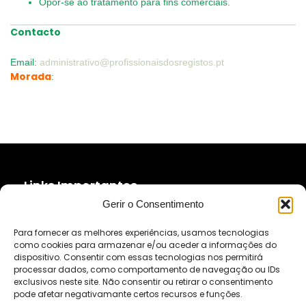
Opor-se ao tratamento para fins comerciais.
Contacto
Email:
administrativo@profissionaisdosregistos.pt
Morada
:
Links Importantes
Gerir o Consentimento
Política de Privacidade
Política de Cookies (UE)
Para fornecer as melhores experiências, usamos tecnologias
Livro de Reclamações
como cookies para armazenar e/ou aceder a informações do
dispositivo. Consentir com essas tecnologias nos permitirá
processar dados, como comportamento de navegação ou IDs
exclusivos neste site. Não consentir ou retirar o consentimento
Morada:
Rua Fialho de Almeida, nº14-2º esq. -
pode afetar negativamante certos recursos e funções.
Escritório DP11