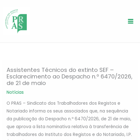
Skip
P
Categorias
to
e
content
s
q
u
i
s
a
Assistentes Técnicos do extinto SEF –
r
Esclarecimento ao Despacho n.º 6470/2026,
de 21 de maio
Notícias
O PRAS – Sindicato dos Trabalhadores dos Registos e
Notariado informa os seus associados que, na sequência
da publicação do Despacho n.º 6470/2026, de 21 de maio,
que aprova a lista nominativa relativa à transferência de
trabalhadores do Instituto dos Registos e do Notariado, I.P.